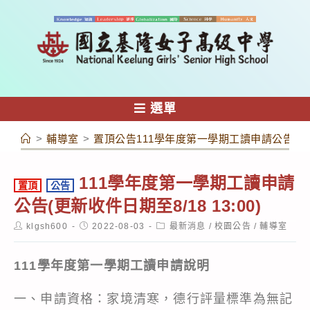
跳
轉
至
主
要
內
選單
容
>
輔導室
>
置頂公告111學年度第一學期工讀申請公告(更新收件
111學年度第一學期工讀申請
置頂
公告
公告(更新收件日期至8/18 13:00)
Post
Post
Post
klgsh600
2022-08-03
最新消息
/
校園公告
/
輔導室
author:
published:
category:
111
學年度第一學期工讀申請說明
一、申請資格：家境清寒，德行評量標準為無記