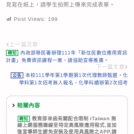
見寫在紙上，請學生拍照上傳來完成表單。
Post Views:
199
上一篇文章
Read
內政部移民署辦理111年「新住民數位應用資訊
轉知
more
計畫」免費資訊課程一案，請協助宣導推廣。
articles
下一篇文章
本校111學年第1學期第1次代理教師甄選，化
公告
學科第1次招考無人報名，化學科續辦第2次招考
相關內容
教育部來函有關配合限制 iTaiwan 無
轉知
線上網服務連線至特定高風險應用程式,並加
強宣導師生避免安裝及使用具風險之APP,請