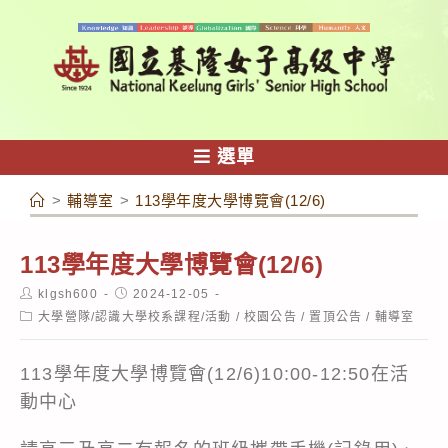
跳
轉
至
主
要
內
選單
容
>
輔導室
>
113學年度大學博覽會(12/6)
113學年度大學博覽會(12/6)
Post
Post
klgsh600
2024-12-05
author:
published:
Post
大學營隊/認識大學校系課程/活動
/
校園公告
/
置頂公告
/
輔導室
category:
113學年度大學博覽會(12/6)10:00-12:50在活
動中心