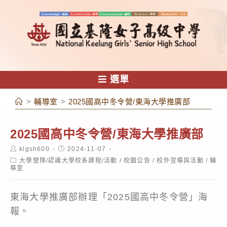
跳
轉
至
主
要
內
選單
容
>
輔導室
>
2025國高中冬令營/東海大學推廣部
2025國高中冬令營/東海大學推廣部
Post
Post
klgsh600
2024-11-07
author:
published:
Post
大學營隊/認識大學校系課程/活動
/
校園公告
/
校外宣導與活動
/
輔
category:
導室
東海大學推廣部辦理「2025國高中冬令營」海
報。