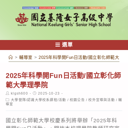
跳
轉
至
主
要
內
選單
容
>
輔導室
>
2025年科學開Fun日活動/國立彰化師範大學
2025年科學開Fun日活動/國立彰化師
範大學理學院
Post
Post
klgsh600
2025-10-23
author:
published:
Post
大學營隊/認識大學校系課程/活動
/
校園公告
/
校外宣導與活動
/
輔
category:
導室
國立彰化師範大學校慶系列將舉辦「2025年科