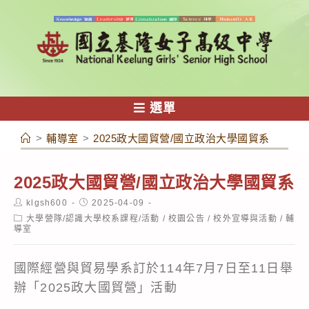
跳
轉
至
主
要
內
選單
容
>
輔導室
>
2025政大國貿營/國立政治大學國貿系
2025政大國貿營/國立政治大學國貿系
Post
Post
klgsh600
2025-04-09
author:
published:
Post
大學營隊/認識大學校系課程/活動
/
校園公告
/
校外宣導與活動
/
輔
category:
導室
國際經營與貿易學系訂於114年7月7日至11日舉
辦「2025政大國貿營」活動