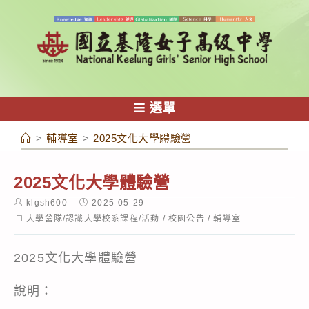
跳
轉
至
主
要
內
選單
容
>
輔導室
>
2025文化大學體驗營
2025文化大學體驗營
Post
Post
klgsh600
2025-05-29
author:
published:
Post
大學營隊/認識大學校系課程/活動
/
校園公告
/
輔導室
category:
2025文化大學體驗營
說明：