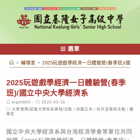
跳
轉
至
主
要
內
選單
容
>
輔導室
>
2025玩遊戲學經濟一日體驗營(春季班)/國立
2025玩遊戲學經濟一日體驗營(春季
班)/國立中央大學經濟系
Post
Post
klgsh600
2025-03-26
author:
published:
Post
大學營隊/認識大學校系課程/活動
/
校園公告
/
校外宣導與活動
/
輔
category:
導室
國立中央大學經濟系與台灣經濟學會等單位共同