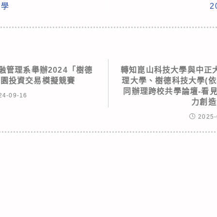
大學
融管理系舉辦2024「樹德
轉知崑山科技大學與中正
校園投資交易模擬競賽
理大學、樹德科技大學(依
同辦理跨校共學論壇-看
24-09-16
力創造
2025-