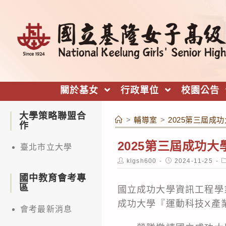
跳
轉
至
主
要
內
關於基女
行政單位
校園公告
容
大學策略聯盟合
>
輔導室
>
2025第三屆成
作
2025第三屆成功
臺北市立大學
Post
Post
P
klgsh600
2024-11-25
author:
published:
c
國中教育會考專
區
國立成功大學資訊工程學系
成功大學『運動科技X產
會考最新消息