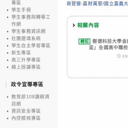
專區
商管營-嘉財萬管/國立嘉義
more
學生手冊
articles
學生事務與轉導工
作網
相關內容
學生事務資訊網
社團選填系統
樹德科技大學金
轉知
學生自主學習專區
盃」全國高中職
新生專區
20
高三升學專區
線上授課專區
政令宣導專區
教育部108課綱資
訊網
資訊安全專區
內控稽核專區