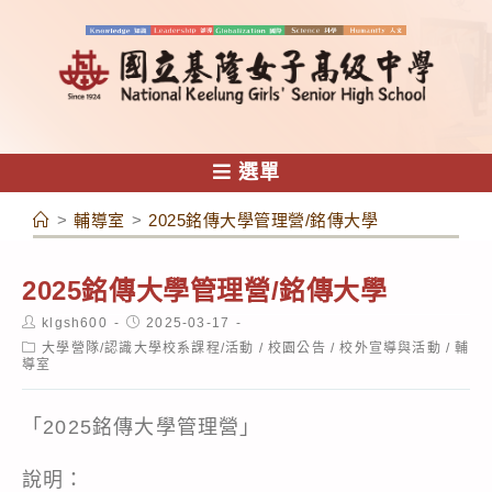
跳
轉
至
主
要
內
選單
容
>
輔導室
>
2025銘傳大學管理營/銘傳大學
2025銘傳大學管理營/銘傳大學
Post
Post
klgsh600
2025-03-17
author:
published:
Post
大學營隊/認識大學校系課程/活動
/
校園公告
/
校外宣導與活動
/
輔
category:
導室
「2025銘傳大學管理營」
說明：