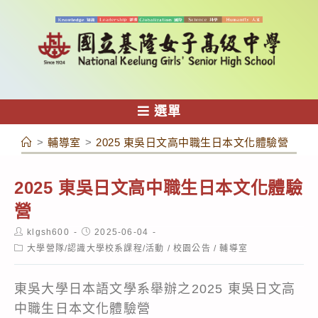
跳
轉
至
主
要
內
選單
容
>
輔導室
>
2025 東吳日文高中職生日本文化體驗營
2025 東吳日文高中職生日本文化體驗
營
Post
Post
klgsh600
2025-06-04
author:
published:
Post
大學營隊/認識大學校系課程/活動
/
校園公告
/
輔導室
category:
東吳大學日本語文學系舉辦之2025 東吳日文高
中職生日本文化體驗營