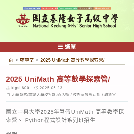
跳
轉
至
主
要
內
選單
容
>
輔導室
>
2025 UniMath 高等數學探索營/
2025 UniMath 高等數學探索營/
Post
Post
klgsh600
2025-05-13
author:
published:
Post
大學營隊/認識大學校系課程/活動
/
校外宣導與活動
/
輔導室
category:
國立中興大學2025年暑假UniMath 高等數學探
索營、 Python程式設計系列班招生