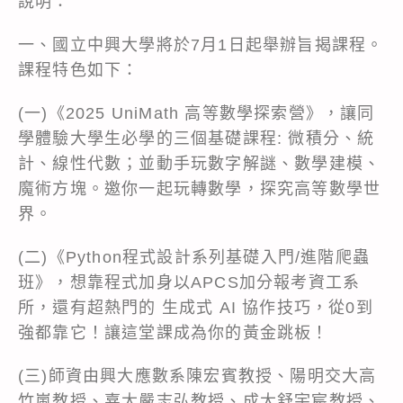
說明：
一、國立中興大學將於7月1日起舉辦旨揭課程。
課程特色如下：
(一)《2025 UniMath 高等數學探索營》，讓同
學體驗大學生必學的三個基礎課程: 微積分、統
計、線性代數；並動手玩數字解謎、數學建模、
魔術方塊。邀你一起玩轉數學，探究高等數學世
界。
(二)《Python程式設計系列基礎入門/進階爬蟲
班》，想靠程式加身以APCS加分報考資工系
所，還有超熱門的 生成式 AI 協作技巧，從0到
強都靠它！讓這堂課成為你的黃金跳板！
(三)師資由興大應數系陳宏賓教授、陽明交大高
竹嵐教授、嘉大嚴志弘教授、成大舒宇宸教授、