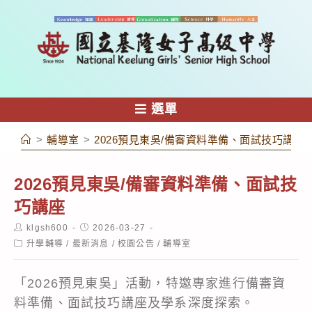
跳
轉
至
主
要
內
選單
容
>
輔導室
>
2026預見東吳/備審資料準備、面試技巧講座
2026預見東吳/備審資料準備、面試技
巧講座
Post
Post
klgsh600
2026-03-27
author:
published:
Post
升學輔導
/
最新消息
/
校園公告
/
輔導室
category:
「2026預見東吳」活動，特邀專家進行備審資
料準備、面試技巧講座及學系深度探索。