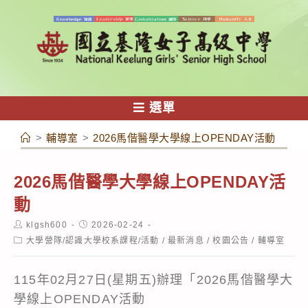
跳
轉
至
主
要
內
選單
容
>
輔導室
>
2026馬偕醫學大學線上OPENDAY活動
2026馬偕醫學大學線上OPENDAY活
動
Post
Post
klgsh600
2026-02-24
author:
published:
Post
大學營隊/認識大學校系課程/活動
/
最新消息
/
校園公告
/
輔導室
category:
115年02月27日(星期五)辦理「2026馬偕醫學大
學線上OPENDAY活動