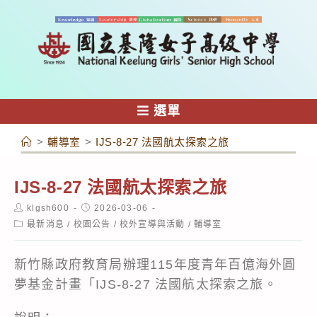
跳
轉
至
主
要
內
選單
容
>
輔導室
>
IJS-8-27 法國航太探索之旅
IJS-8-27 法國航太探索之旅
Post
Post
klgsh600
2026-03-06
author:
published:
Post
最新消息
/
校園公告
/
校外宣導與活動
/
輔導室
category:
新竹縣政府教育局辦理115年度青年百億海外圓
夢基金計畫「IJS-8-27 法國航太探索之旅。