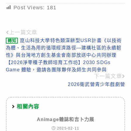
Post Views:
181
上一篇文章
Read
崑山科技大學特色類深耕型USR計畫《以技術
轉知
more
為體、生活為用的循環經濟路徑—建構社區的永續韌
articles
性》與台灣地方創生基金會南部放送中心共同辦理
【2026淨零種子教師培育工作坊】2030 SDGs
Game 體驗，邀請各團隊夥伴及師生共同參與
下一篇文章
2026衛武營青少年戲劇營
相關內容
Animage雜誌和吉卜力展
2025-02-11