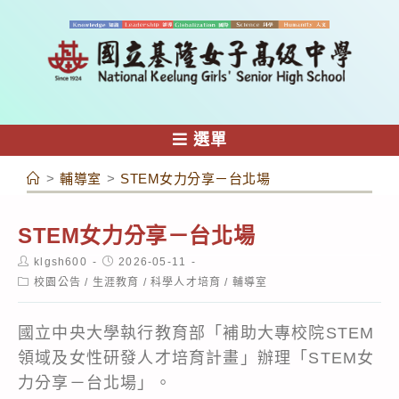
跳
轉
至
主
要
內
選單
容
>
輔導室
>
STEM女力分享－台北場
STEM女力分享－台北場
Post
Post
klgsh600
2026-05-11
author:
published:
Post
校園公告
/
生涯教育
/
科學人才培育
/
輔導室
category:
國立中央大學執行教育部「補助大專校院STEM
領域及女性研發人才培育計畫」辦理「STEM女
力分享－台北場」。