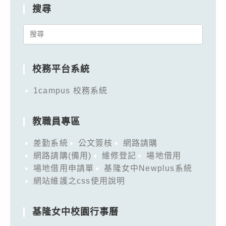
搜尋
Search
for:
校務平台系統
1campus 校務系統
教職員專區
差勤系統
公文簽核
網路請購
網路請購(備用)
維修登記
場地借用
場地借用申請單
基隆女中Newplus系統
網站維護之css使用說明
基隆女中校園行事曆