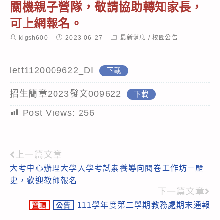
關機親子營隊，敬請協助轉知家長，
可上網報名。
Post
Post
Post
klgsh600
2023-06-27
最新消息
/
校園公告
author:
published:
category:
lett1120009622_DI
下載
招生簡章2023發文009622
下載
Post Views:
256
上一篇文章
Read
大考中心辦理大學入學考試素養導向閱卷工作坊－歷
more
史，歡迎教師報名
articles
下一篇文章
111學年度第二學期教務處期末通報
置頂
公告