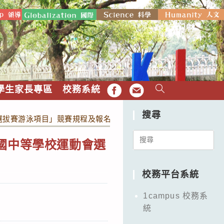
學生家長專區
校務系統
FB
EMAIL
搜尋
選拔賽游泳項目」競賽規程及報名表，意者洽體育組
Search
國中等學校運動會選
for:
校務平台系統
1campus 校務系
統