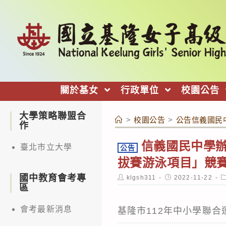
跳
轉
至
主
要
內
關於基女
行政單位
校園公告
容
大學策略聯盟合
>
校園公告
>
公告信義國民
作
信義國民中學辦
臺北市立大學
公告
拔賽游泳項目」競
國中教育會考專
Post
Post
P
klgsh311
2022-11-22
author:
published:
c
區
會考最新消息
基隆市112年中小學聯