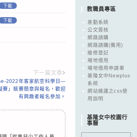
下載
教職員專區
下載
差勤系統
公文簽核
網路請購
網路請購(備用)
維修登記
場地借用
場地借用申請單
下一篇文章
基隆女中Newplus
ne-2022年客家航空科學日—
系統
礙賽」競賽簡章與報名，歡迎
網站維護之css使
有興趣者報名參加。
用說明
基隆女中校園行
事曆
辦理「從事兒少工作人員