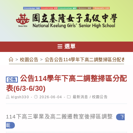
跳
轉
至
主
要
內
選單
容
>
校園公告
>
公告公告114學年下高二調整掃區分配表(6/3-6
公告114學年下高二調整掃區分配
公告
表(6/3-6/30)
Post
Post
Post
klgsh330
2026-06-04
最新消息
/
校園公告
author:
published:
category:
114下高三畢業及高二搬遷教室後掃區調整
下
載