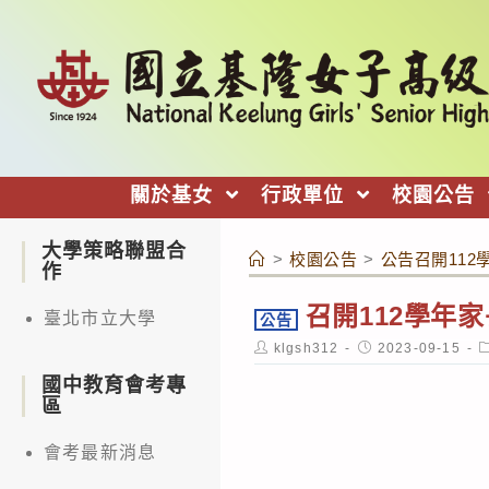
跳
轉
至
主
要
內
關於基女
行政單位
校園公告
容
大學策略聯盟合
>
校園公告
>
公告召開11
作
召開112學年
臺北市立大學
公告
Post
Post
P
klgsh312
2023-09-15
author:
published:
c
國中教育會考專
區
會考最新消息