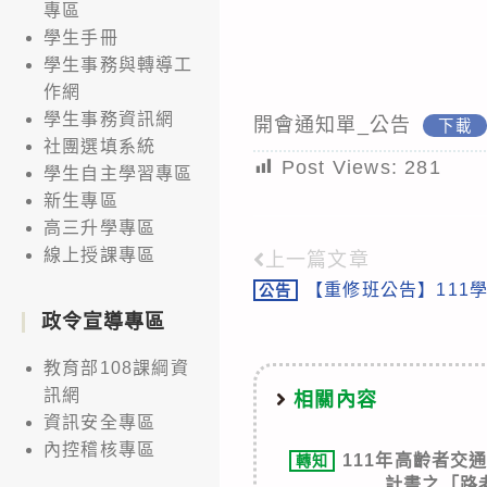
專區
學生手冊
學生事務與轉導工
作網
學生事務資訊網
開會通知單_公告
下載
社團選填系統
Post Views:
281
學生自主學習專區
新生專區
高三升學專區
線上授課專區
上一篇文章
Read
【重修班公告】111
公告
more
政令宣導專區
articles
教育部108課綱資
訊網
相關內容
資訊安全專區
內控稽核專區
111年高齡者交
轉知
計畫之「路