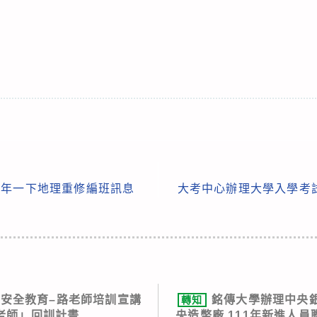
學年一下地理重修編班訊息
大考中心辦理大學入學考
通安全教育–路老師培訓宣講
銘傳大學辦理中央
轉知
老師」回訓計畫
央造幣廠 111年新進人