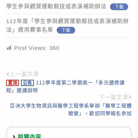
學生參與觀賞運動競技或表演補助辦法
下載
112年度「學生參與觀賞運動競技或表演補助辦
法」適用賽事名單
下載
Post Views:
360
上一篇文章
Read
111學年度第二學期高一「多元選修課
置頂
公告
more
程」選課說明
articles
下一篇文章
亞洲大學生物資訊與醫學工程學系舉辦「醫學工程體
驗營」，歡迎同學報名參加
相關內容