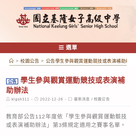
跳
轉
至
主
要
內
選單
容
>
校園公告
>
公告學生參與觀賞運動競技或表演補助辦法
學生參與觀賞運動競技或表演補
公告
助辦法
Post
Post
Post
klgsh311
2022-12-26
最新消息
/
校園公告
author:
published:
category:
教育部公告112年度依「學生參與觀賞運動競技
或表演補助辦法」第3條規定適用之賽事名單。