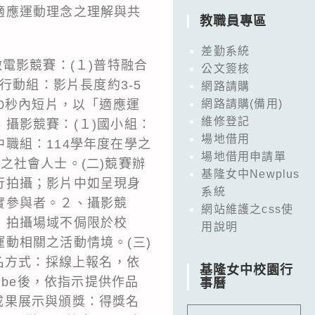
適應運動理念之理解與共
教職員專區
差勤系統
電影競賽：(１)普特融合
公文簽核
行動組：影片長度約3-5
網路請購
0秒內短片，以「適應運
網路請購(備用)
維修登記
攝影競賽：(１)國小組：
場地借用
中職組：114學年度在學之
場地借用申請單
之社會人士。(二)競賽辦
基隆女中Newplus
行拍攝；影片中如呈現身
系統
實參與者。２、攝影競
網站維護之css使
，拍攝場域不侷限於校
用說明
動相關之活動情境。(三)
名方式：採線上報名，依
基隆女中校園行
ube後，依指示提供作品
事曆
)成果展示與頒獎：得獎名