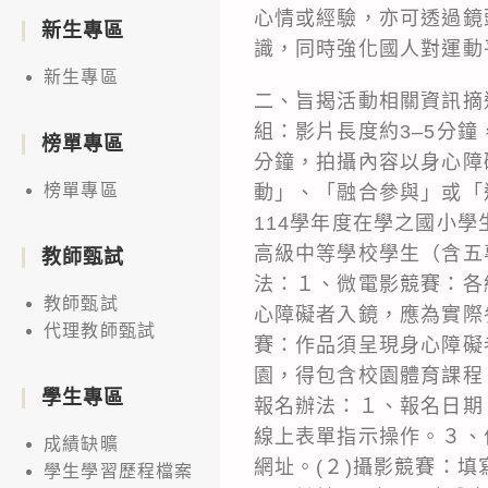
心情或經驗，亦可透過鏡
新生專區
識，同時強化國人對運動
新生專區
二、旨揭活動相關資訊摘
組：影片長度約3–5分鐘
榜單專區
分鐘，拍攝內容以身心障
榜單專區
動」、「融合參與」或「
114學年度在學之國小學
高級中等學校學生（含五
教師甄試
法：１、微電影競賽：各
教師甄試
心障礙者入鏡，應為實際
代理教師甄試
賽：作品須呈現身心障礙
園，得包含校園體育課程
學生專區
報名辦法：１、報名日期
線上表單指示操作。３、作
成績缺曠
網址。(２)攝影競賽：填
學生學習歷程檔案