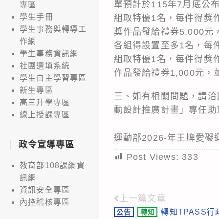
單預計於115年7月底公
專區
學生手冊
組取特優1名，每件得獎作
學生事務與轉導工
獎作品發給禮券5,000
作網
各組得設置至多1名，每件
學生事務資訊網
組取特優1名，每件得獎作
社團選填系統
作品發給禮券1,000元
學生自主學習專區
新生專區
三、如有相關問題，請洽
高三升學專區
動設計推廣計畫」專任助理陳小姐
線上授課專區
運動部2026-年王牌愛
政令宣導專區
Post Views:
333
教育部108課綱資
訊網
資訊安全專區
上一篇文章
Read
內控稽核專區
轉知TPASS
公告
轉知
more