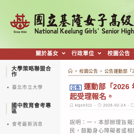
跳
轉
至
主
要
內
關於基女
行政單位
校園公告
容
大學策略聯盟合
>
校園公告
>
公告運動部「
作
運動部「202
臺北市立大學
公告
起受理報名。
國中教育會考專
Post
Post
P
klgsh311
2026-02-24
author:
published:
c
區
說明：一、本部辦理旨揭
會考最新消息
民，鼓勵身心障礙者或相