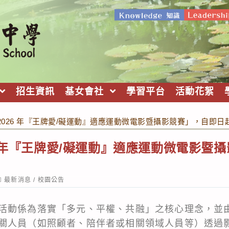
招生資訊
基女會社
學習平台
活動花絮
2026 年『王牌愛/礙運動』適應運動微電影暨攝影競賽」，自即日
6 年『王牌愛/礙運動』適應運動微電影暨
ost
最新消息
/
校園公告
ategory:
活動係為落實「多元、平權、共融」之核心理念，並
關人員（如照顧者、陪伴者或相關領域人員等）透過