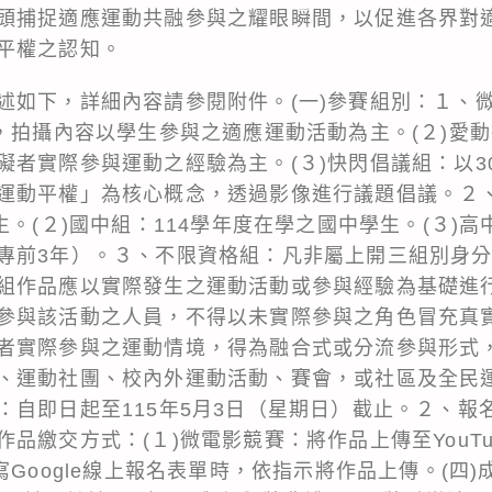
頭捕捉適應運動共融參與之耀眼瞬間，以促進各界對
平權之認知。
述如下，詳細內容請參閱附件。(一)參賽組別：１、微
，拍攝內容以學生參與之適應運動活動為主。(２)愛動
礙者實際參與運動之經驗為主。(３)快閃倡議組：以3
運動平權」為核心概念，透過影像進行議題倡議。２、
生。(２)國中組：114學年度在學之國中學生。(３)高
專前3年）。３、不限資格組：凡非屬上開三組別身分
組作品應以實際發生之運動活動或參與經驗為基礎進
參與該活動之人員，不得以未實際參與之角色冒充真
者實際參與之運動情境，得為融合式或分流參與形式
、運動社團、校內外運動活動、賽會，或社區及全民運
：自即日起至115年5月3日（星期日）截止。２、報
品繳交方式：(１)微電影競賽：將作品上傳至YouT
寫Google線上報名表單時，依指示將作品上傳。(四