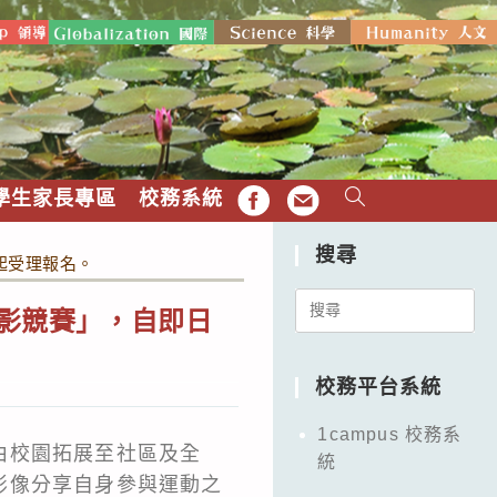
學生家長專區
校務系統
FB
EMAIL
搜尋
起受理報名。
Search
攝影競賽」，自即日
for:
校務平台系統
1campus 校務系
由校園拓展至社區及全
統
影像分享自身參與運動之