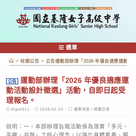
跳
轉
至
主
要
內
選單
容
>
校園公告
>
公告運動部辦理「2026 年優良適應運動
運動部辦理「2026 年優良適應運
公告
動活動設計徵選」活動，自即日起受
理報名。
Post
Post
Post
klgsh311
2026-02-24
最新消息
/
校園公告
author:
published:
category:
說明：一、本部辦理旨揭活動係為落實「多元、
平權、共融」之核心理念，以強化身體素養、團