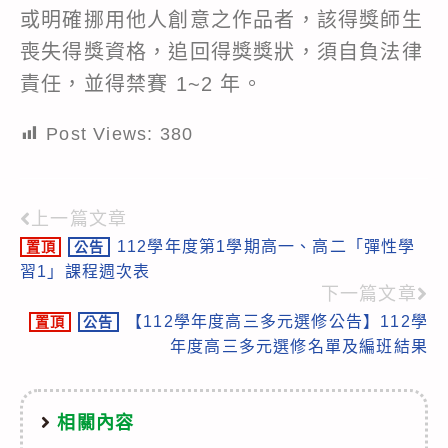
或明確挪用他人創意之作品者，該得獎師生
喪失得獎資格，追回得獎獎狀，須自負法律
責任，並得禁賽 1~2 年。
Post Views:
380
上一篇文章
Read
112學年度第1學期高一、高二「彈性學
置頂
公告
more
習1」課程週次表
articles
下一篇文章
【112學年度高三多元選修公告】112學
置頂
公告
年度高三多元選修名單及編班結果
相關內容