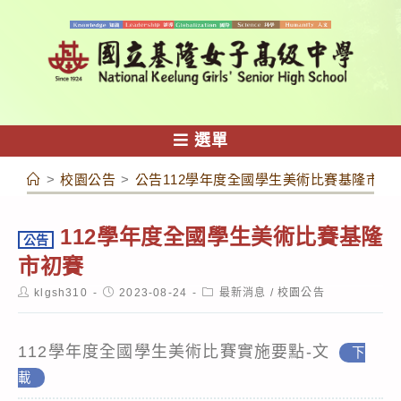
跳
轉
至
主
要
內
選單
容
>
校園公告
>
公告112學年度全國學生美術比賽基隆市初
112學年度全國學生美術比賽基隆
公告
市初賽
Post
Post
Post
klgsh310
2023-08-24
最新消息
/
校園公告
author:
published:
category:
112學年度全國學生美術比賽實施要點-文
下
載