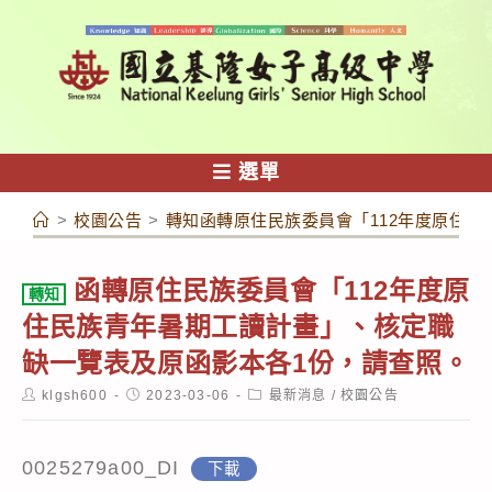
跳
轉
至
主
要
內
選單
容
>
校園公告
>
轉知函轉原住民族委員會「112年度原住
函轉原住民族委員會「112年度原
轉知
住民族青年暑期工讀計畫」、核定職
缺一覽表及原函影本各1份，請查照。
Post
Post
Post
klgsh600
2023-03-06
最新消息
/
校園公告
author:
published:
category:
0025279a00_DI
下載