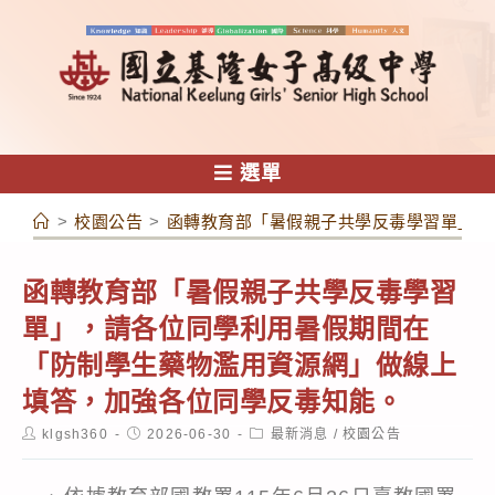
跳
轉
至
主
要
內
選單
容
>
校園公告
>
函轉教育部「暑假親子共學反毒學習單」，
函轉教育部「暑假親子共學反毒學習
單」，請各位同學利用暑假期間在
「防制學生藥物濫用資源網」做線上
填答，加強各位同學反毒知能。
Post
Post
Post
klgsh360
2026-06-30
最新消息
/
校園公告
author:
published:
category: