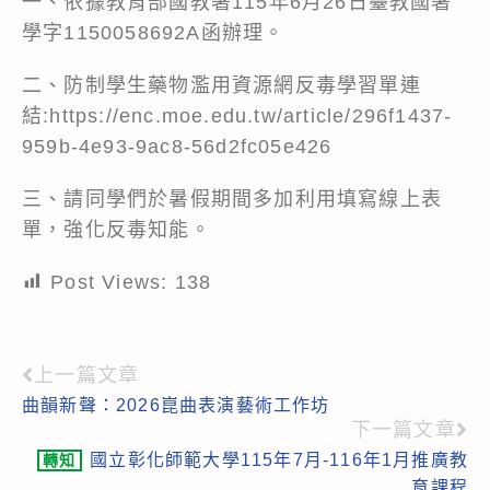
一、依據教育部國教署115年6月26日臺教國署
學字1150058692A函辦理。
二、防制學生藥物濫用資源網反毒學習單連
結:
https://enc.moe.edu.tw/article/296f1437-
959b-4e93-9ac8-56d2fc05e426
三、請同學們於暑假期間多加利用填寫線上表
單，強化反毒知能。
Post Views:
138
上一篇文章
Read
曲韻新聲：2026崑曲表演藝術工作坊
more
下一篇文章
articles
國立彰化師範大學115年7月-116年1月推廣教
轉知
育課程