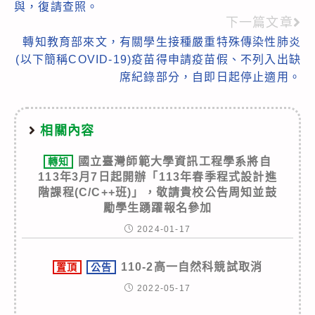
articles
與，復請查照。
下一篇文章
轉知教育部來文，有關學生接種嚴重特殊傳染性肺炎
(以下簡稱COVID-19)疫苗得申請疫苗假、不列入出缺
席紀錄部分，自即日起停止適用。
相關內容
國立臺灣師範大學資訊工程學系將自
轉知
113年3月7日起開辦「113年春季程式設計進
階課程(C/C++班)」，敬請貴校公告周知並鼓
勵學生踴躍報名參加
2024-01-17
110-2高一自然科競試取消
置頂
公告
2022-05-17