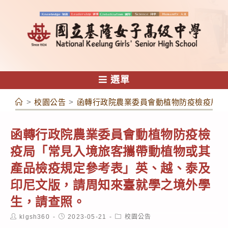
跳
轉
至
主
要
內
選單
容
>
校園公告
>
函轉行政院農業委員會動植物防疫檢疫局「
函轉行政院農業委員會動植物防疫檢
疫局「常見入境旅客攜帶動植物或其
產品檢疫規定參考表」英、越、泰及
印尼文版，請周知來臺就學之境外學
生，請查照。
Post
Post
Post
klgsh360
2023-05-21
校園公告
author:
published:
category: