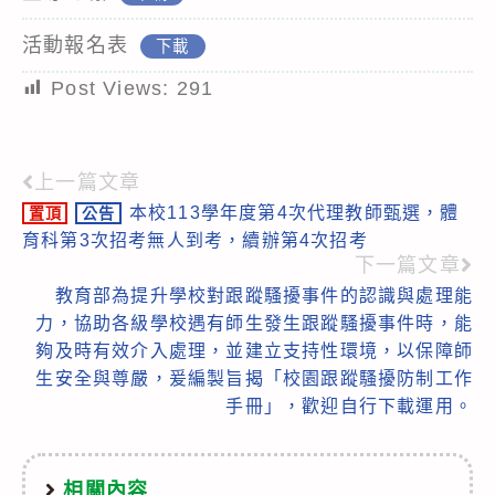
活動報名表
下載
Post Views:
291
上一篇文章
Read
本校113學年度第4次代理教師甄選，體
置頂
公告
more
育科第3次招考無人到考，續辦第4次招考
articles
下一篇文章
教育部為提升學校對跟蹤騷擾事件的認識與處理能
力，協助各級學校遇有師生發生跟蹤騷擾事件時，能
夠及時有效介入處理，並建立支持性環境，以保障師
生安全與尊嚴，爰編製旨揭「校園跟蹤騷擾防制工作
手冊」，歡迎自行下載運用。
相關內容