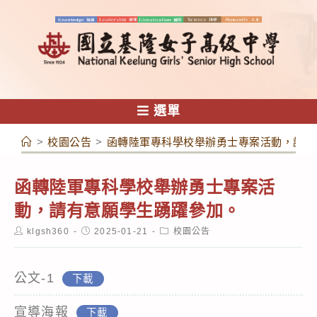
跳
轉
至
主
要
內
選單
容
>
校園公告
>
函轉陸軍專科學校舉辦勇士專案活動，請有
函轉陸軍專科學校舉辦勇士專案活
動，請有意願學生踴躍參加。
Post
Post
Post
klgsh360
2025-01-21
校園公告
author:
published:
category:
公文-1
下載
宣導海報
下載