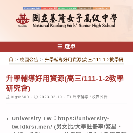
跳
轉
至
主
要
內
選單
容
>
校園公告
>
升學輔導好用資源(高三/111-1-2教學研究會
升學輔導好用資源(高三/111-1-2教學
研究會)
Post
Post
Post
klgsh600
2023-02-19
升學輔導
/
校園公告
author:
published:
category:
University TW
：
https://university-
tw.ldkrsi.men/
(
男女比/
大學註冊率/
繁星、