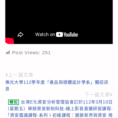
Post Views:
251
上一篇文章
Read
佛光大學112學年度「產品與媒體設計學系」獨招訊
more
息
articles
下一篇文章
台灣E化資安分析管理協會訂於112年3月10日
轉知
（星期五）舉辦資安新知科技-線上影音直播研習課程-
「資安鑑識課程-系列Ⅰ初級課程：變臉新界與資安 視