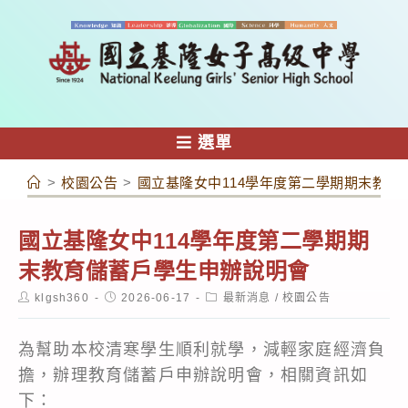
跳
轉
至
主
要
內
選單
容
>
校園公告
>
國立基隆女中114學年度第二學期期末教育
國立基隆女中114學年度第二學期期
末教育儲蓄戶學生申辦說明會
Post
Post
Post
klgsh360
2026-06-17
最新消息
/
校園公告
author:
published:
category:
為幫助本校清寒學生順利就學，減輕家庭經濟負
擔，辦理教育儲蓄戶申辦說明會，相關資訊如
下：