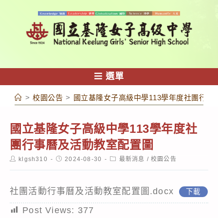
跳
轉
至
主
要
內
選單
容
>
校園公告
>
國立基隆女子高級中學113學年度社團行事
國立基隆女子高級中學113學年度社
團行事曆及活動教室配置圖
Post
Post
Post
klgsh310
2024-08-30
最新消息
/
校園公告
author:
published:
category:
社團活動行事曆及活動教室配置圖.docx
下載
Post Views:
377