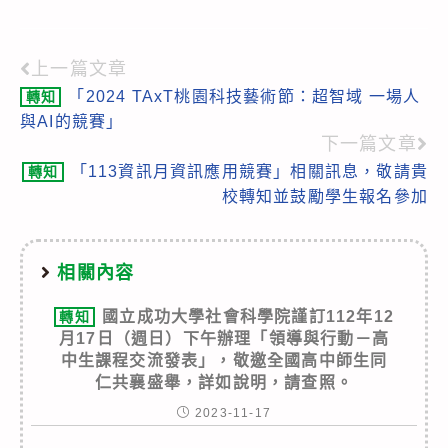
上一篇文章
Read
「2024 TAxT桃園科技藝術節：超智域 一場人
轉知
more
與AI的競賽」
articles
下一篇文章
「113資訊月資訊應用競賽」相關訊息，敬請貴
轉知
校轉知並鼓勵學生報名參加
相關內容
國立成功大學社會科學院謹訂112年12
轉知
月17日（週日）下午辦理「領導與行動－高
中生課程交流發表」，敬邀全國高中師生同
仁共襄盛舉，詳如說明，請查照。
2023-11-17