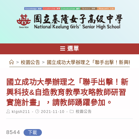
跳
轉
至
主
要
內
選單
容
>
校園公告
>
國立成功大學辦理之「聯手出擊！新興科技
國立成功大學辦理之「聯手出擊！新
興科技&自造教育教學攻略教師研習
實施計畫」，請教師踴躍參加。
Post
Post
Post
klgsh211
2021-11-10
校園公告
author:
published:
category:
8544
下載