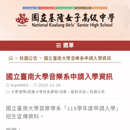
跳
轉
至
主
要
內
選單
容
>
校園公告
>
國立臺南大學音樂系申請入學資訊
國立臺南大學音樂系申請入學資訊
Post
Post
klgsh600
2025-12-29
author:
published:
Post
大學營隊/認識大學校系課程/活動
/
最新消息
/
校園公告
category:
國立臺南大學音樂學系「115學年度申請入學」
招生宣傳資料。