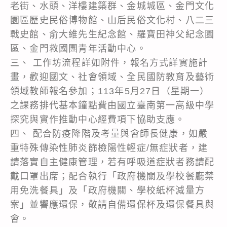
老街、水頭、洋樓建築群、金城城區、金門文化
園區歷史民俗博物館、山后民俗文化村、八二三
戰史館、俞大維先生紀念館、羅寶田神父紀念園
區、金門救國團青年活動中心。
三、 工作坊流程詳如附件，報名方式詳實施計
畫，歡迎國文、社會領域、全民國防教育及藝術
領域教師報名參加；113年5月27日（星期一）
之課務排代基本鐘點費由國立臺南第一高級中學
探究與實作推動中心經費項下協助支應。
四、 配合防疫降階及考量與會師長健康，如嚴
重特殊傳染性肺炎篩檢陽性輕症/無症狀者，建
請落實自主健康管理，若有呼吸道症狀者務請配
戴口罩出席；配合執行「政府機關及學校餐廳禁
用免洗餐具」及「政府機關、學校紙杯減量方
案」並響應環保，敬請自備環保杯及環保餐具與
會。