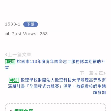
1533-1
下載
Post Views:
253
上一篇文章
Read
桃園市113年度青年國際志工服務隊暑期補助計
轉知
more
畫
articles
下一篇文章
致理學校財團法人致理科技大學辦理高等教育
轉知
深耕計畫「全國程式力競賽」活動，敬邀貴校師生踴
躍參加