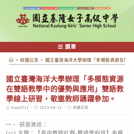
跳
轉
至
主
要
內
選單
容
>
校園公告
>
國立臺灣海洋大學辦理「多模態資源在雙語
國立臺灣海洋大學辦理「多模態資源
在雙語教學中的優勢與應用」雙語教
學線上研習，敬邀教師踴躍參加。
Post
Post
Post
klgsh211
2023-09-11
校園公告
author:
published:
category:
一、 研習資訊：
(一) 主題：【高中教師社群-雙語學科班】多模