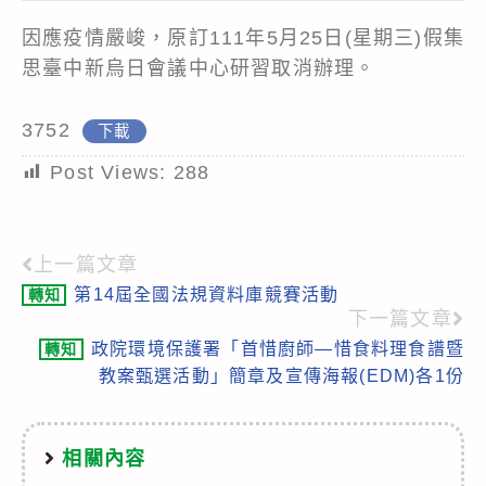
因應疫情嚴峻，原訂111年5月25日(星期三)假集
思臺中新烏日會議中心研習取消辦理。
3752
下載
Post Views:
288
上一篇文章
Read
第14屆全國法規資料庫競賽活動
轉知
more
下一篇文章
articles
政院環境保護署「首惜廚師—惜食料理食譜暨
轉知
教案甄選活動」簡章及宣傳海報(EDM)各1份
相關內容