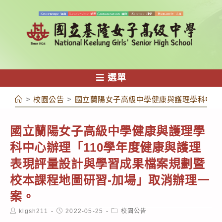
跳
轉
至
主
要
內
選單
容
>
校園公告
>
國立蘭陽女子高級中學健康與護理學科中心
國立蘭陽女子高級中學健康與護理學
科中心辦理「110學年度健康與護理
表現評量設計與學習成果檔案規劃暨
校本課程地圖研習-加場」取消辦理一
案。
Post
Post
Post
klgsh211
2022-05-25
校園公告
author:
published:
category: