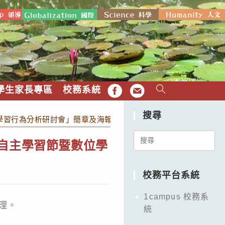
學生家長專區
校務系統
FB
EMAIL
搜尋
數位學習行為分析研討會」簡章及海報，請踴躍投稿參加
Search
22自主學習節暨數位學
for:
校務平台系統
1campus 校務系
辦理。
統