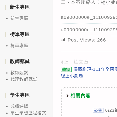
二、本案聯絡人：楊小姐(07)71
新生專區
a09000000e_11100929
新生專區
a09000000e_11100929
榜單專區
Post Views:
266
榜單專區
教師甄試
上一篇文章
Read
優藝劇現-111年全
轉知
more
教師甄試
線上小劇場
代理教師甄試
articles
學生專區
相關內容
成績缺曠
6/2
公告
學生學習歷程檔案