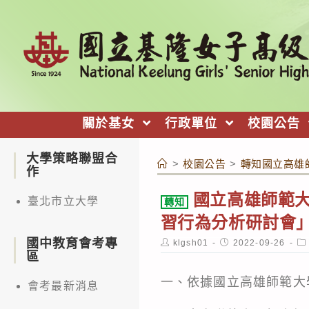
跳
轉
至
主
要
內
關於基女
行政單位
校園公告
容
大學策略聯盟合
>
校園公告
>
轉知國立高雄師
作
國立高雄師範大學
臺北市立大學
轉知
習行為分析研討會
國中教育會考專
Post
Post
Po
klgsh01
2022-09-26
author:
published:
ca
區
一、依據國立高雄師範大學1
會考最新消息