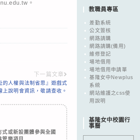
u.edu.tw。
教職員專區
差勤系統
公文簽核
網路請購
網路請購(備用)
維修登記
場地借用
場地借用申請單
下一篇文章
基隆女中Newplus
址的人權與法制省思』遊戲式
系統
線上說明會資訊，敬請查收。
網站維護之css使
用說明
基隆女中校園行
事曆
方式或新設團體參與全國
進管樂項目