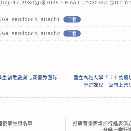
7-2930分機7028，Email：2022SRL@tlkr.nkn
56a_senddoc4_attach1
下載
56a_senddoc4_attach2
下載
國學生創意戲劇比賽優秀團隊
國立高雄大學「『不義遺
學習課程」公開上架
3補發學生證名單
推廣管樂團增加行進表演
音樂比賽行