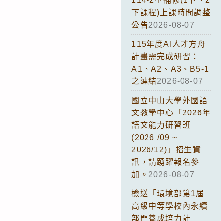
114-2重補修(1下、2
下課程)上課時間調整
公告
2026-08-07
115年度AI人才方舟
計畫需完成研習：
A1、A2、A3、B5-1
之連結
2026-08-07
國立中山大學外國語
文教學中心「2026年
語文能力研習班
(2026 /09 ~
2026/12)」招生資
訊，請踴躍報名參
加。
2026-08-07
檢送「環境部第1屆
高級中等學校內永續
部門養成培力計