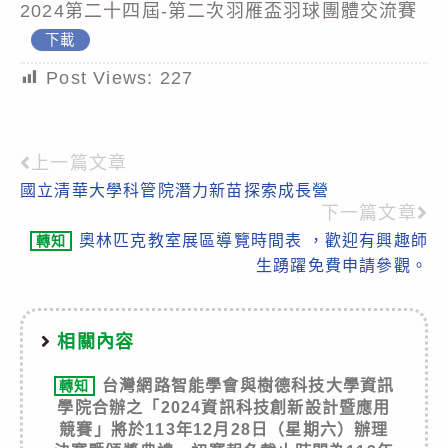
2024第二十四屆-第二次羽雁盃羽球團體交流賽
下載
Post Views:
227
上一篇文章
Read
國立清華大學科管院潛力新苗探索成長營
more
下一篇文章
articles
奧林匹克教室展區導覽時間表 ，歡迎有興趣師
轉知
生踴躍免費申請參觀。
相關內容
台灣網路智能學會與樹德科技大學資訊
轉知
學院合辦之「2024資訊科技創新設計暨應用
競賽」將於113年12月28日（星期六）辦理