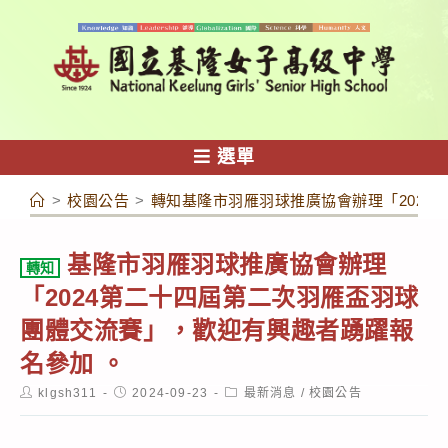
跳
轉
至
主
要
內
選單
容
>
校園公告
>
轉知基隆市羽雁羽球推廣協會辦理「2024
基隆市羽雁羽球推廣協會辦理
轉知
「2024第二十四屆第二次羽雁盃羽球
團體交流賽」，歡迎有興趣者踴躍報
名參加 。
Post
Post
Post
klgsh311
2024-09-23
最新消息
/
校園公告
author:
published:
category: