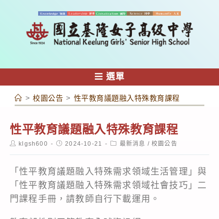
跳
轉
至
主
要
內
選單
容
>
校園公告
>
性平教育議題融入特殊教育課程
性平教育議題融入特殊教育課程
Post
Post
Post
klgsh600
2024-10-21
最新消息
/
校園公告
author:
published:
category:
「性平教育議題融入特殊需求領域生活管理」與
「性平教育議題融入特殊需求領域社會技巧」二
門課程手冊，請教師自行下載運用。