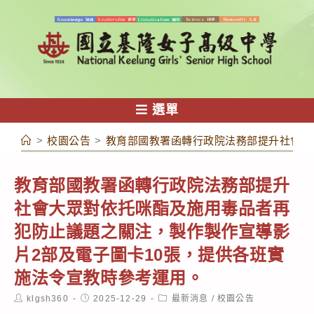
跳
轉
至
主
要
內
選單
容
>
校園公告
>
教育部國教署函轉行政院法務部提升社會大
教育部國教署函轉行政院法務部提升
社會大眾對依托咪酯及施用毒品者再
犯防止議題之關注，製作製作宣導影
片2部及電子圖卡10張，提供各班實
施法令宣教時參考運用。
Post
Post
Post
klgsh360
2025-12-29
最新消息
/
校園公告
author:
published:
category: