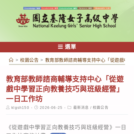
跳
轉
至
主
要
內
選單
容
>
校園公告
>
教育部教師諮商輔導支持中心「從遊戲中學
教育部教師諮商輔導支持中心「從遊
戲中學習正向教養技巧與班級經營」
一日工作坊
Post
Post
Post
klgsh150
2026-06-25
最新消息
/
校園公告
author:
published:
category:
《從遊戲中學習正向教養技巧與班級經營》一日