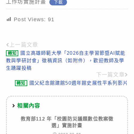
工作坊實施計畫
下載
Post Views:
91
上一篇文章
Read
國立高雄師範大學「2026自主學習節暨AI賦能
轉知
more
教與學研討會」徵稿資訊（如附件），歡迎教師及學
articles
生踴躍投稿
下一篇文章
國父紀念館建館50週年館史展性平系列影片
轉知
相關內容
教育部112 年「校園防災議題數位教案徵
選」實施計畫