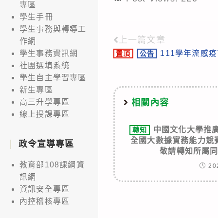
專區
學生手冊
學生事務與轉導工
上一篇文章
Read
作網
111學年流感
學生事務資訊網
置頂
公告
more
社團選填系統
articles
學生自主學習專區
新生專區
相關內容
高三升學專區
線上授課專區
中國文化大學推廣
轉知
全國大數據實務能力競
政令宣導專區
敬請轉知所屬
教育部108課綱資
20
訊網
資訊安全專區
內控稽核專區