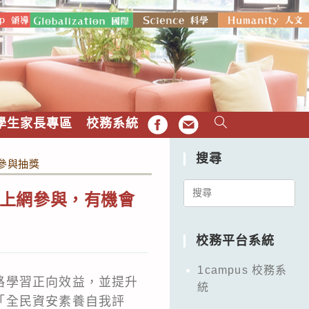
學生家長專區
校務系統
FB
EMAIL
搜尋
參與抽獎
Search
上網參與，有機會
for:
校務平台系統
1campus 校務系
路學習正向效益，並提升
統
辦「全民資安素養自我評