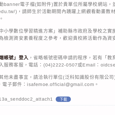
banner電子檔(如附件)置於貴單位所屬學校網站，
ent.moe.edu.tw/)，請師生於活動期間內踴躍上網觀
。
中小學數位學習精進方案」補助縣市政府及學校之實
為檢測資安素養程度之參考，歡迎貴校將活動作為資
端帳號」登入
，省略帳號密碼申請的程序，若有「教
，電話：(04)2222-0507或Email：oidcservi
其他未盡事宜，請洽執行單位(泛科知識股份有限公司
，電子郵件：isafemoe.official@gmail.com。
13a_senddoc2_attach1
下載