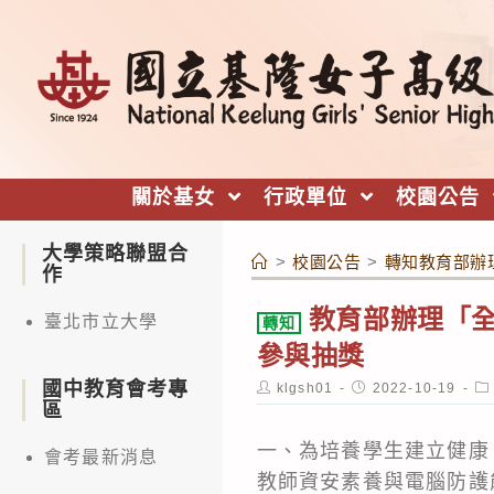
跳
轉
至
主
要
內
關於基女
行政單位
校園公告
容
大學策略聯盟合
>
校園公告
>
轉知教育部辦
作
教育部辦理「
臺北市立大學
轉知
參與抽獎
國中教育會考專
Post
Post
Po
klgsh01
2022-10-19
author:
published:
ca
區
一、為培養學生建立健康
會考最新消息
教師資安素養與電腦防護能