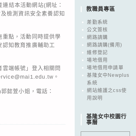
並連結本活動網站(網址：
教職員專區
看動畫教材及檢測資訊安全素養認知
差勤系統
公文簽核
施重點，活動同時提供學
網路請購
安認知教育推廣輔助工
網路請購(備用)
維修登記
場地借用
場地借用申請單
育雲端帳號」登入相關問
基隆女中Newplus
ce@mai1.edu.tw。
系統
網站維護之css使
)郭懿萱小姐，電話：
用說明
基隆女中校園行
事曆