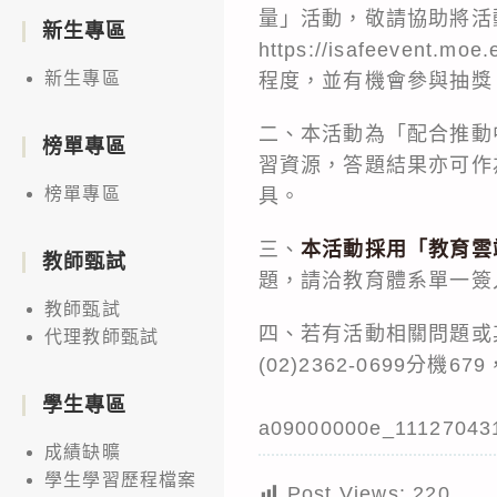
量」活動，敬請協助將活動
新生專區
https://isafeev
新生專區
程度，並有機會參與抽獎
二、本活動為「配合推動
榜單專區
習資源，答題結果亦可作
榜單專區
具。
三、
本活動採用「教育雲
教師甄試
題，請洽教育體系單一簽入服務客服
教師甄試
四、若有活動相關問題或
代理教師甄試
(02)2362-0699分機679
學生專區
a09000000e_11127043
成績缺曠
學生學習歷程檔案
Post Views:
220