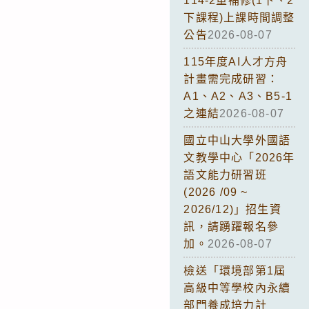
114-2重補修(1下、2
下課程)上課時間調整
公告
2026-08-07
115年度AI人才方舟
計畫需完成研習：
A1、A2、A3、B5-1
之連結
2026-08-07
國立中山大學外國語
文教學中心「2026年
語文能力研習班
(2026 /09 ~
2026/12)」招生資
訊，請踴躍報名參
加。
2026-08-07
檢送「環境部第1屆
高級中等學校內永續
部門養成培力計