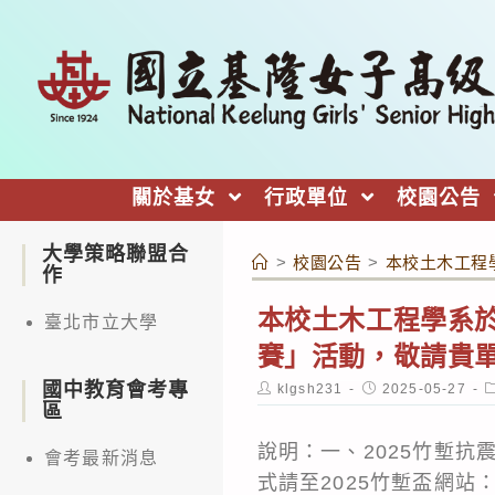
跳
轉
至
主
要
內
關於基女
行政單位
校園公告
容
大學策略聯盟合
>
校園公告
>
本校土木工程學
作
本校土木工程學系於1
臺北市立大學
賽」活動，敬請貴
國中教育會考專
Post
Post
P
klgsh231
2025-05-27
author:
published:
c
區
說明：一、2025竹塹抗
會考最新消息
式請至2025竹塹盃網站：http