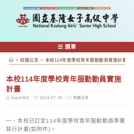
跳
轉
至
主
要
內
選單
容
>
校園公告
>
本校114年度學校青年服勤動員實施計畫
本校114年度學校青年服勤動員實施
計畫
Post
Post
Post
klgsh360
2024-07-26
校園公告
author:
published:
category:
一、本校已訂定114年度學校青年服勤動員準備
執行計畫(如附件)。