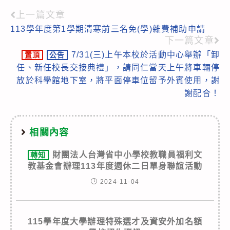
上一篇文章
Read
113學年度第1學期清寒前三名免(學)雜費補助申請
more
下一篇文章
articles
7/31(三)上午本校於活動中心舉辦「卸
置頂
公告
任、新任校長交接典禮」，請同仁當天上午將車輛停
放於科學館地下室，將平面停車位留予外賓使用，謝
謝配合！
相關內容
財團法人台灣省中小學校教職員福利文
轉知
教基金會辦理113年度週休二日單身聯誼活動
2024-11-04
115學年度大學辦理特殊選才及資安外加名額