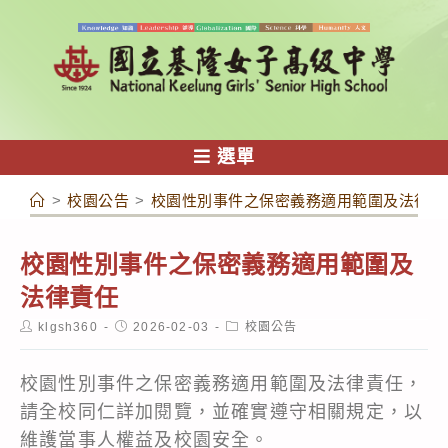
跳
轉
至
主
要
內
選單
容
>
校園公告
>
校園性別事件之保密義務適用範圍及法律責
校園性別事件之保密義務適用範圍及
法律責任
Post
Post
Post
klgsh360
2026-02-03
校園公告
author:
published:
category:
校園性別事件之保密義務適用範圍及法律責任，
請全校同仁詳加閱覽，並確實遵守相關規定，以
維護當事人權益及校園安全。