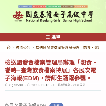
跳
轉
至
主
要
內
選單
容
>
校園公告
>
檢送國發會檔案管理局辦理「想食‧饗時─臺
檢送國發會檔案管理局辦理「想食‧
饗時─臺灣飲食檔案特展」各展次電
子海報(EDM)，請師生踴躍參觀。
Post
Post
Post
klgsh530
2021-11-16
最新消息
/
校園公告
author:
published:
category:
各展次電子海報EDM
下載