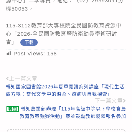
源中心」―李專員，電話：（02）29393091分
機50053。
115-3112教育部大專校院全民國防教育資源中
心「2026-全民國防教育暨防衛動員學術研討
會」
下載
Post Views:
158
上一篇文章
Read
轉知國家圖書館2026年夏季閱讀系列講座「現代生活
more
處方箋：當代文學中的溫柔、療癒與自我探索」
articles
下一篇文章
轉知農業部辦理「115年高級中等以下學校食農
轉知
教育教案競賽活動」案並鼓勵教師踴躍報名參加