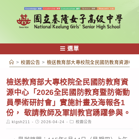
跳
轉
至
主
要
內
選單
容
>
校園公告
>
檢送教育部大專校院全民國防教育資源中心「
檢送教育部大專校院全民國防教育資
源中心「2026全民國防教育暨防衛動
員學術研討會」實施計畫及海報各1
份， 敬請教師及軍訓教官踴躍參與。
Post
Post
Post
klgsh211
2026-04-24
校園公告
author:
published:
category: