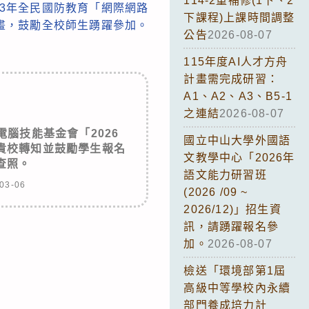
114-2重補修(1下、2
13年全民國防教育「網際網路
下課程)上課時間調整
畫，鼓勵全校師生踴躍參加。
公告
2026-08-07
115年度AI人才方舟
計畫需完成研習：
A1、A2、A3、B5-1
之連結
2026-08-07
腦技能基金會「2026
國立中山大學外國語
貴校轉知並鼓勵學生報名
文教學中心「2026年
查照。
語文能力研習班
03-06
(2026 /09 ~
2026/12)」招生資
訊，請踴躍報名參
加。
2026-08-07
檢送「環境部第1屆
高級中等學校內永續
部門養成培力計