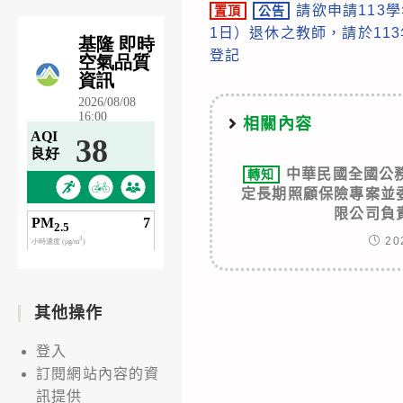
請欲申請113
置頂
公告
more
1日）退休之教師，請於113
articles
登記
相關內容
中華民國全國公
轉知
定長期照顧保險專案並
限公司負
20
其他操作
登入
訂閱網站內容的資
訊提供