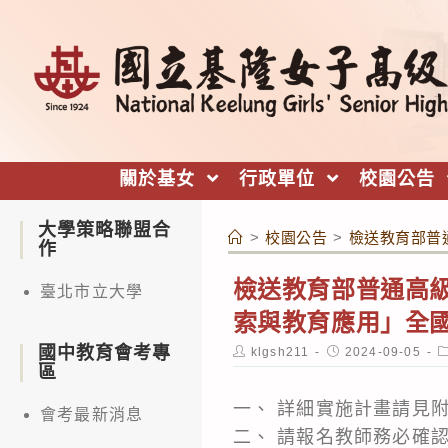
跳
轉
至
主
要
內
關於基女
行政單位
校園公告
容
大學策略聯盟合
>
校園公告
>
檢送教育部普
作
檢送教育部普通高
臺北市立大學
索與教育應用」全
國中教育會考專
Post
Post
P
klgsh211
2024-09-05
author:
published:
c
區
一、 詳細實施計畫請見
會考最新消息
二、 請報名教師務必確