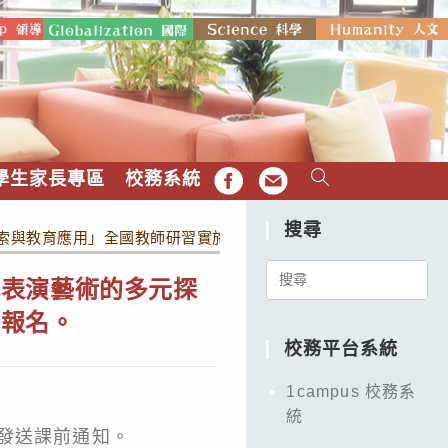
學生家長專區
校務系統
FB
EMAIL
搜尋
索與教育應用」全國教師研習實施計畫乙份，請相關領域教師報名
Search
代表演藝術的多元探
for:
師報名。
校務平台系統
1campus 校務系
統
發送課前通知。