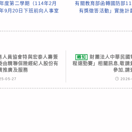
學年度第二學期（114年2月
有關教育部函轉國防部1
年9月20日下班前向人事室
有獎徵答活動」實施計
務人員協會特與宏泰⼈壽簽
財團法人中華民國電
轉知
委由精聯保險經紀⼈股份有
程速勁賽」相關訊息,敬請
責推廣及服務
參加,請
25-05-27
2026-