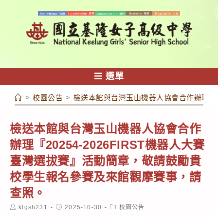
跳
轉
至
主
要
內
選單
容
>
校園公告
>
檢送本館與台灣玉山機器人協會合作辦理『20
檢送本館與台灣玉山機器人協會合作
辦理『20254-2026FIRST機器人大賽
臺灣選拔賽』活動簡章，敬請鼓勵貴
校學生報名參賽及來館觀摩賽事，請
查照。
Post
Post
Post
klgsh231
2025-10-30
校園公告
author:
published:
category: