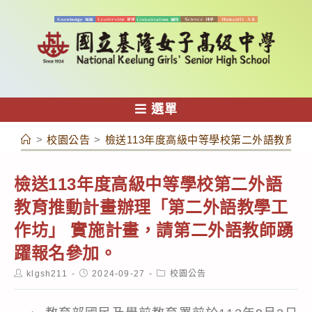
跳
轉
至
主
要
內
選單
容
>
校園公告
>
檢送113年度高級中等學校第二外語教育
檢送113年度高級中等學校第二外語
教育推動計畫辦理「第二外語教學工
作坊」 實施計畫，請第二外語教師踴
躍報名參加。
Post
Post
Post
klgsh211
2024-09-27
校園公告
author:
published:
category: