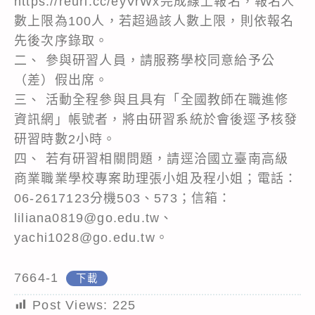
https://reurl.cc/eyVrWx完成線上報名，報名人
數上限為100人，若超過該人數上限，則依報名
先後次序錄取。
二、 參與研習人員，請服務學校同意給予公
（差）假出席。
三、 活動全程參與且具有「全國教師在職進修
資訊網」帳號者，將由研習系統於會後逕予核發
研習時數2小時。
四、 若有研習相關問題，請逕洽國立臺南高級
商業職業學校專案助理張小姐及程小姐；電話：
06-2617123分機503、573；信箱：
liliana0819@go.edu.tw、
yachi1028@go.edu.tw。
7664-1
下載
Post Views:
225