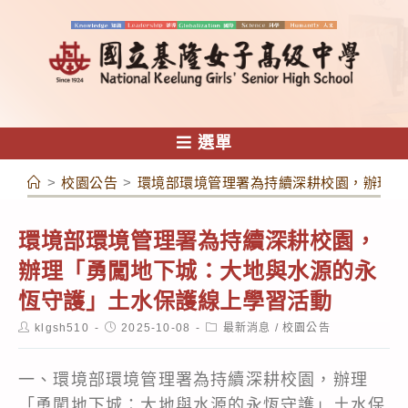
跳
轉
至
主
要
內
選單
容
>
校園公告
>
環境部環境管理署為持續深耕校園，辦理「
環境部環境管理署為持續深耕校園，
辦理「勇闖地下城：大地與水源的永
恆守護」土水保護線上學習活動
Post
Post
Post
klgsh510
2025-10-08
最新消息
/
校園公告
author:
published:
category:
一、環境部環境管理署為持續深耕校園，辦理
「勇闖地下城：大地與水源的永恆守護」土水保